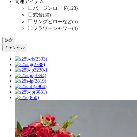
関連アイテム
バージンロード(123)
式台(30)
リングピローなど(5)
フラワーシャワー(3)
決定
キャンセル