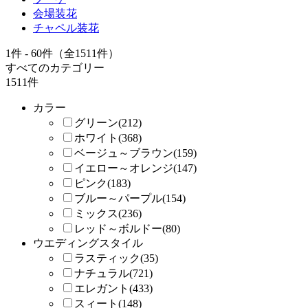
会場装花
チャペル装花
1件 - 60件（全1511件）
すべてのカテゴリー
1511件
カラー
グリーン(212)
ホワイト(368)
ベージュ～ブラウン(159)
イエロー～オレンジ(147)
ピンク(183)
ブルー～パープル(154)
ミックス(236)
レッド～ボルドー(80)
ウエディングスタイル
ラスティック(35)
ナチュラル(721)
エレガント(433)
スィート(148)