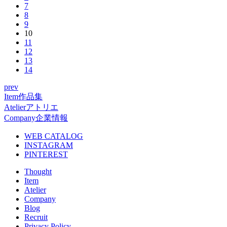
7
8
9
10
11
12
13
14
prev
Item
作品集
Atelier
アトリエ
Company
企業情報
WEB CATALOG
INSTAGRAM
PINTEREST
Thought
Item
Atelier
Company
Blog
Recruit
Privacy Policy