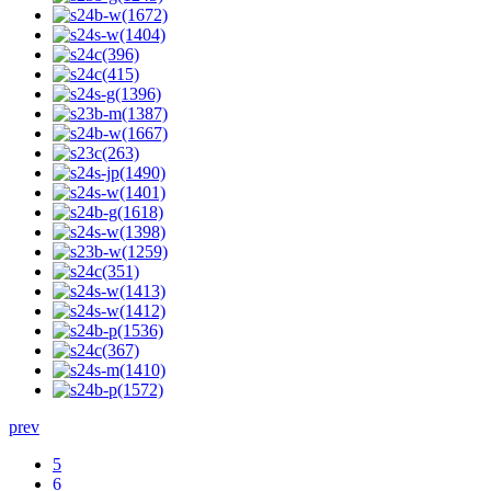
prev
5
6