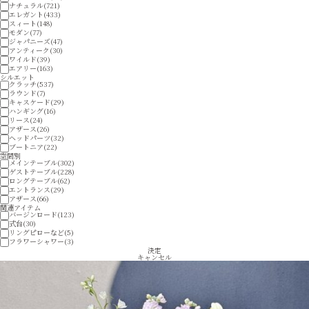
ナチュラル(721)
エレガント(433)
スィート(148)
モダン(77)
ジャパニーズ(47)
アンティーク(30)
ワイルド(39)
エアリー(163)
シルエット
クラッチ(537)
ラウンド(7)
Privacy Policy
キャスケード(29)
ハンギング(16)
プライバシーポリシー
リース(24)
アザース(26)
ヘッドパーツ(32)
ブートニア(22)
空間別
メインテーブル(302)
ゲストテーブル(228)
ロングテーブル(62)
エントランス(29)
アザース(66)
関連アイテム
バージンロード(123)
式台(30)
リングピローなど(5)
フラワーシャワー(3)
決定
キャンセル