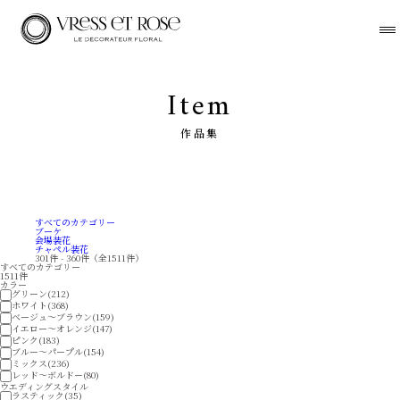
Item
作品集
すべてのカテゴリー
ブーケ
会場装花
チャペル装花
301件 - 360件（全1511件）
すべてのカテゴリー
1511件
カラー
グリーン(212)
ホワイト(368)
ベージュ～ブラウン(159)
イエロー～オレンジ(147)
ピンク(183)
ブルー～パープル(154)
ミックス(236)
レッド～ボルドー(80)
ウエディングスタイル
ラスティック(35)